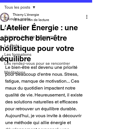
Tous les posts
Thierry L'énergie
Tous les posts
18 mai
4 min de lecture
L'Atelier Énergie : une
Livre d'or
approche bien-être
Science, énergie, dév perso
Le Reiki
holistique pour votre
Les formations
équilibre
Les rendez-vous pour se rencontrer
Le bien-être est devenu une priorité 
Méditations
pour beaucoup d'entre nous. Stress, 
fatigue, manque de motivation... Ces 
maux du quotidien impactent notre 
qualité de vie. Heureusement, il existe 
des solutions naturelles et efficaces 
pour retrouver un équilibre durable. 
Aujourd'hui, je vous invite à découvrir 
une méthode qui allie énergie et 