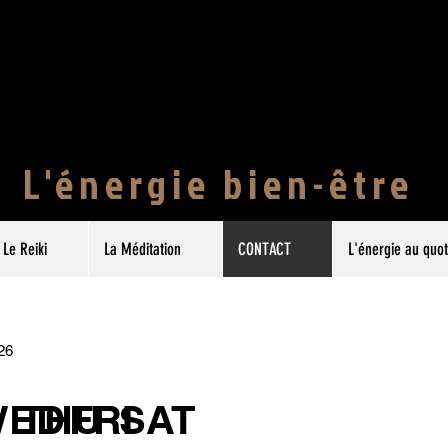
L'énergie bien-être
Le Reiki
La Méditation
CONTACT
L'énergie au quot
26
E
WED
THU
FRI
SAT