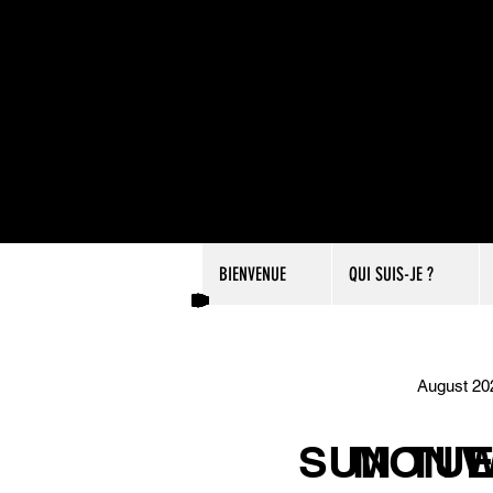
BIENVENUE
QUI SUIS-JE ?
August 20
SUN
MON
TU