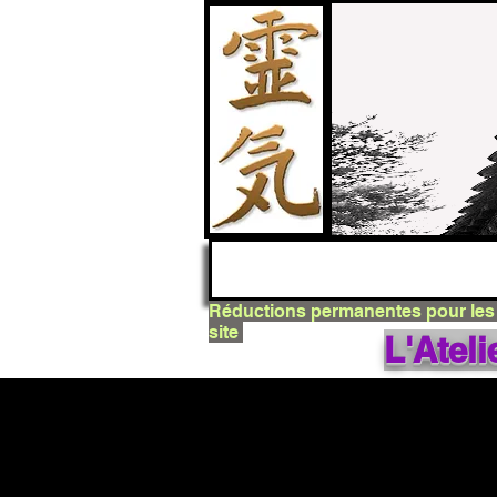
© Copyright latelierenergie
Réductions permanentes pour le
site
L'Atel