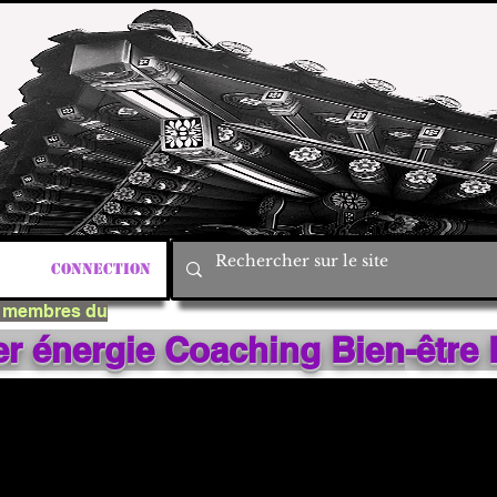
.rennes@gmail.com
Connection
s membres du
ier énergie Coaching Bien
-êtr
e 