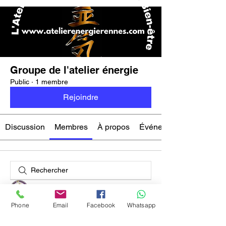
Groupe de l'atelier énergie
Public
·
1 membre
Rejoindre
Discussion
Membres
À propos
Événements
Thierry L'énergie
Phone
Email
Facebook
Whatsapp