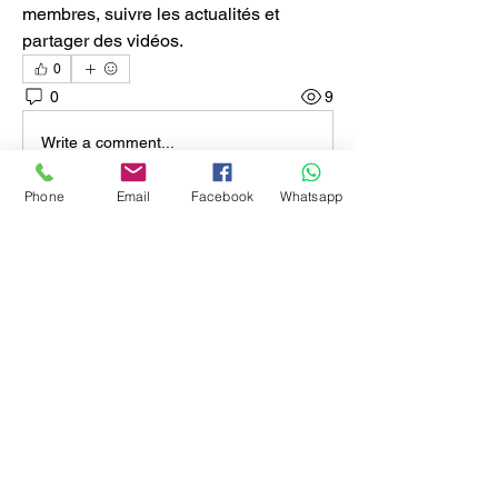
membres, suivre les actualités et 
partager des vidéos.
0
0
9
Write a comment...
Phone
Email
Facebook
Whatsapp
À propos
Bienvenue dans le groupe ! Vous
pouvez communiquer avec d'au
...
Lire plus
membres
Thierry L'énergie
S'abonner
Voir tous les membres (1)